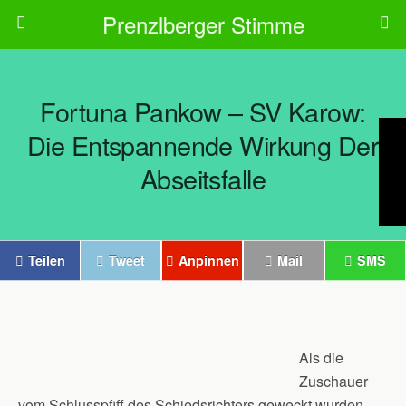
Prenzlberger Stimme
Fortuna Pankow – SV Karow:
Die Entspannende Wirkung Der
Abseitsfalle
Teilen
Tweet
Anpinnen
Mail
SMS
Als die
Zuschauer
vom Schlusspfiff des Schiedsrichters geweckt wurden,