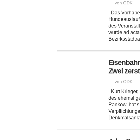
von ODK
Das Vorhaben
Hundeauslauf
des Veranstal
wurde ad acta 
Bezirksstadtrat
Eisenbahn
Zwei zerst
von ODK
Kurt Krieger,
des ehemalige
Pankow, hat si
Verpflichtung
Denkmalsanla