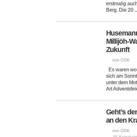
erstmalig auc
Berg. Die 20 .
Husemanns
Millijöh-W
Zukunft
von ODK
Es waren woh
sich am Sonn
unter dem Mott
Art Adventsfei
Geht’s d
an den K
von ODK