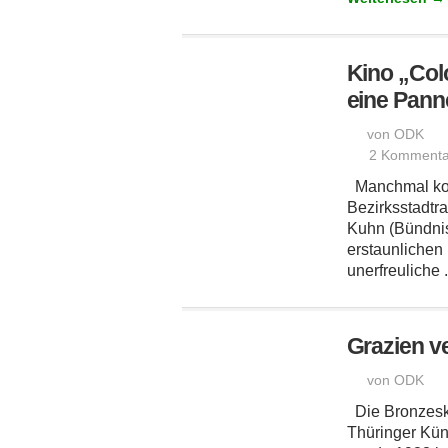
Kino „Col
eine Pann
von ODK
2 Kommenta
Manchmal ko
Bezirksstadtra
Kuhn (Bündnis
erstaunlichen 
unerfreuliche .
Grazien v
von ODK
Die Bronzesku
Thüringer Kün