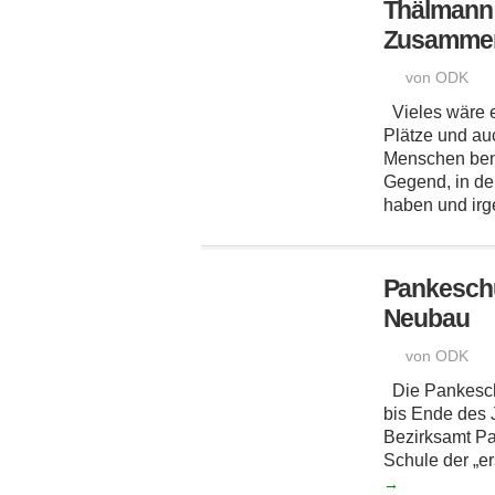
Thälmann 
Zusamme
von ODK
Vieles wäre e
Plätze und a
Menschen bene
Gegend, in der
haben und irge
Pankeschu
Neubau
von ODK
Die Pankeschu
bis Ende des 
Bezirksamt Pan
Schule der „er
→