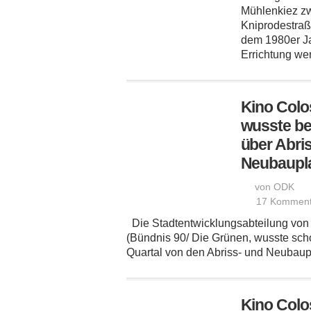
Mühlenkiez zw
Kniprodestraß
dem 1980er Ja
Errichtung wen
Kino Colo
wusste ber
über Abri
Neubaupl
von ODK
17 Komment
Die Stadtentwicklungsabteilung von 
(Bündnis 90/ Die Grünen, wusste sch
Quartal von den Abriss- und Neubaup
Kino Col