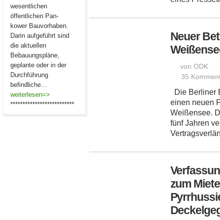
wesentlichen
öffentlichen Pan-
kower Bauvorhaben.
Neuer Bet
Darin aufgeführt sind
die aktuellen
Weißense
Bebauungspläne,
geplante oder in der
von ODK
Durchführung
35 Komment
befindliche…
Die Berliner 
weiterlesen=>
einen neuen P
**************************
Weißensee. Da
fünf Jahren ve
Vertragsverlän
Verfassun
zum Miete
Pyrrhussie
Deckelge