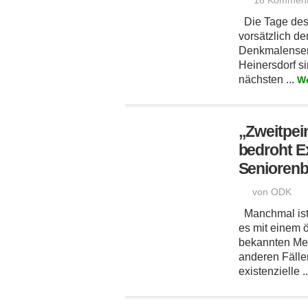
16 Komment
Die Tage des 
vorsätzlich d
Denkmalense
Heinersdorf si
nächsten ...
We
„Zweitpein
bedroht E
Senioren
von ODK
Manchmal ist
es mit einem öf
bekannten Men
anderen Fälle
existenzielle .