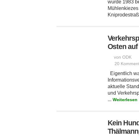
wurde 1983 be
Mühlenkiezes 
Kniprodestraße
Verkehrsp
Osten auf 
von ODK
20 Komment
Eigentlich war
Informationsve
aktuelle Stan
und Verkehrs
...
Weiterlesen
Kein Hund
Thälmann