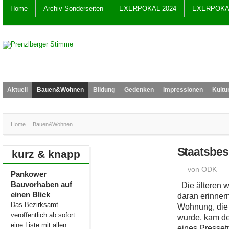
Home
Archiv Sonderseiten
EXERPOKAL 2024
EXERPOKAL
Aktuell
Bauen&Wohnen
Bildung
Gedenken
Impressionen
Kultu
Home
Bauen&Wohnen
Staatsbes
kurz & knapp
von ODK
Pankower
Bauvorhaben auf
Die älteren w
einen Blick
daran erinnern
Das Bezirksamt
Wohnung, die f
veröffentlich ab sofort
wurde, kam de
eine Liste mit allen
eines Pressetr