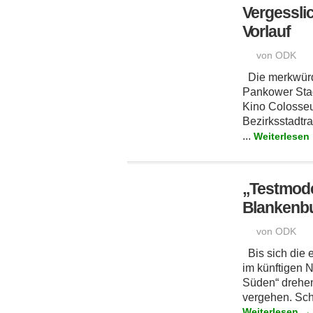
Vergessli
Vorlauf
von ODK
Die merkwürd
Pankower Sta
Kino Colosseu
Bezirksstadtra
...
Weiterlesen
„Testmode
Blankenb
von ODK
Bis sich die 
im künftigen 
Süden“ drehen
vergehen. Schn
Weiterlesen →