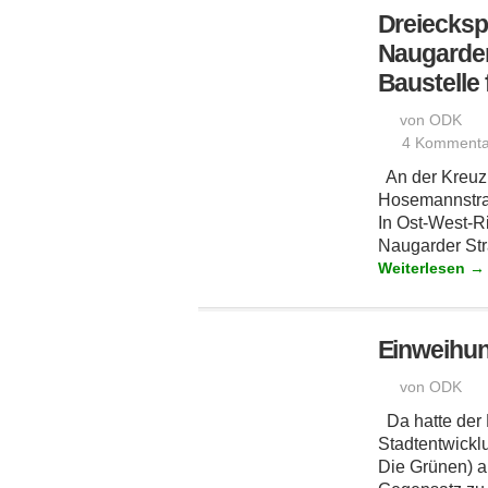
Dreieckspl
Naugarde
Baustelle 
von ODK
4 Kommenta
An der Kreuzu
Hosemannstraß
In Ost-West-Ri
Naugarder Stra
Weiterlesen →
Einweihun
von ODK
Da hatte der 
Stadtentwickl
Die Grünen) a