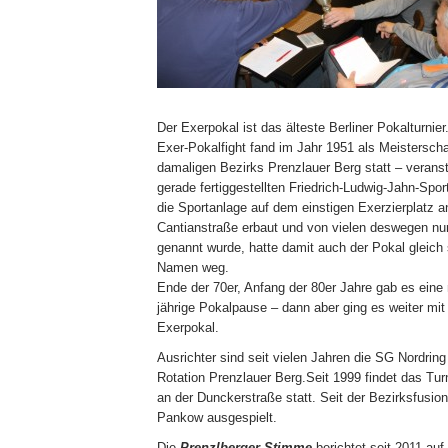
Der Exerpokal ist das älteste Berliner Pokalturnier
Exer-Pokalfight fand im Jahr 1951 als Meisterscha
damaligen Bezirks Prenzlauer Berg statt – veranst
gerade fertiggestellten Friedrich-Ludwig-Jahn-Spor
die Sportanlage auf dem einstigen Exerzierplatz a
Cantianstraße erbaut und von vielen deswegen nur
genannt wurde, hatte damit auch der Pokal gleich
Namen weg.
Ende der 70er, Anfang der 80er Jahre gab es eine
jährige Pokalpause – dann aber ging es weiter mi
Exerpokal.
Ausrichter sind seit vielen Jahren die SG Nordrin
Rotation Prenzlauer Berg.Seit 1999 findet das Tur
an der Dunckerstraße statt. Seit der Bezirksfusio
Pankow ausgespielt.
Die
Prenzlberger Stimme
berichtet seit 2011 auf