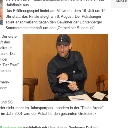
ANKLI
Halbfinale aus.
Das Eröffnungsspiel findet am Mittwoch, dem 16. Juli um 19
Uhr statt, das Finale steigt am 8. August. Der Pokalsieger
spielt anschließend gegen den Gewinner der Lichtenberger
Sommermeisterschaft um den „Ostberliner Supercup“.
. Der erste
ft des
altet im
tpark. Da
n der
 “Der Exer”
 seinen
 mehr-
t dem
g und SG
nier nicht mehr im Jahnsportpark, sondern in der “Tesch-Arena”
n im Jahr 2001 wird der Pokal für den gesamten Großbezirk
Sonderseiten
ausführlich mit über dieses Pankower Fußball-