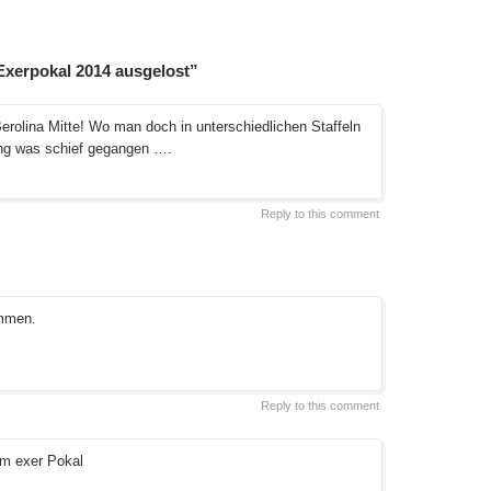
xerpokal 2014 ausgelost”
rolina Mitte! Wo man doch in unterschiedlichen Staffeln
sung was schief gegangen ….
Reply to this comment
immen.
Reply to this comment
im exer Pokal