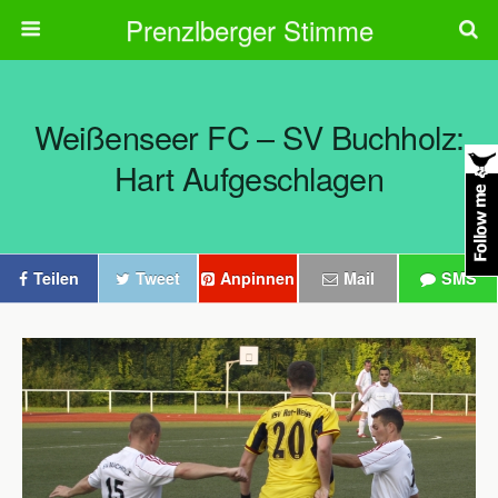
Prenzlberger Stimme
Weißenseer FC – SV Buchholz:
Hart Aufgeschlagen
Teilen
Tweet
Anpinnen
Mail
SMS