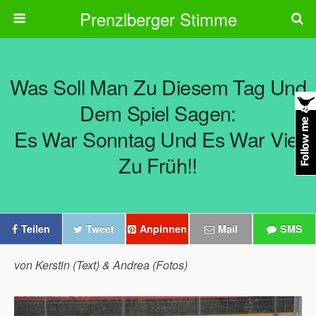
Prenzlberger Stimme
Was Soll Man Zu Diesem Tag Und
Dem Spiel Sagen:
Es War Sonntag Und Es War Viel
Zu Früh!!
Teilen
Tweet
Anpinnen
Mail
SMS
von Kerstin (Text) & Andrea (Fotos)