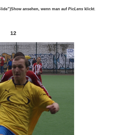
(“Slide”)Show ansehen, wenn man auf
PicLens
klickt
.
12