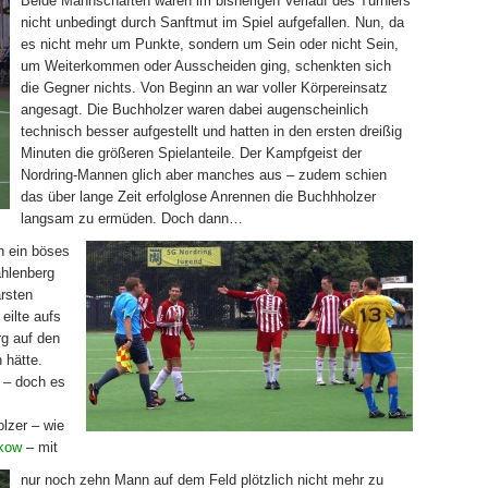
Beide Mannschaften waren im bisherigen Verlauf des Turniers
nicht unbedingt durch Sanftmut im Spiel aufgefallen. Nun, da
es nicht mehr um Punkte, sondern um Sein oder nicht Sein,
um Weiterkommen oder Ausscheiden ging, schenkten sich
die Gegner nichts. Von Beginn an war voller Körpereinsatz
angesagt. Die Buchholzer waren dabei augenscheinlich
technisch besser aufgestellt und hatten in den ersten dreißig
Minuten die größeren Spielanteile. Der Kampfgeist der
Nordring-Mannen glich aber manches aus – zudem schien
das über lange Zeit erfolglose Anrennen die Buchhholzer
langsam zu ermüden. Doch dann…
h ein böses
ahlenberg
arsten
 eilte aufs
rg auf den
 hätte.
n – doch es
olzer – wie
nkow
– mit
nur noch zehn Mann auf dem Feld plötzlich nicht mehr zu