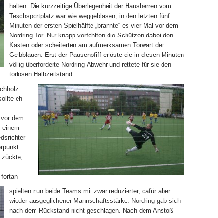
halten. Die kurzzeitige Überlegenheit der Hausherren vom
Teschsportplatz war wie weggeblasen, in den letzten fünf
Minuten der ersten Spielhälfte „brannte“ es vier Mal vor dem
Nordring-Tor. Nur knapp verfehlten die Schützen dabei den
Kasten oder scheiterten am aufmerksamen Torwart der
Gelbblauen. Erst der Pausenpfiff erlöste die in diesen Minuten
völlig überforderte Nordring-Abwehr und rettete für sie den
torlosen Halbzeitstand.
chholz
sollte eh
z vor dem
n einem
edsrichter
erpunkt.
 zückte,
 fortan
spielten nun beide Teams mit zwar reduzierter, dafür aber
wieder ausgeglichener Mannschaftsstärke. Nordring gab sich
nach dem Rückstand nicht geschlagen. Nach dem Anstoß