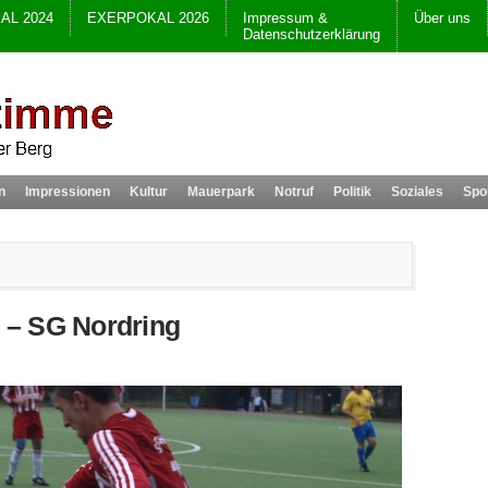
AL 2024
EXERPOKAL 2026
Impressum &
Über uns
Datenschutzerklärung
n
Impressionen
Kultur
Mauerpark
Notruf
Politik
Soziales
Spo
z – SG Nordring