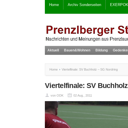
Home
Archiv Sonderseiten
EXERPOK
Aktuell
Bauen&Wohnen
Bildung
Gedenke
Home
Viertelfinale: SV Buchholz – SG Nordring
Viertelfinale: SV Buchhol
von ODK
02 Aug., 2011